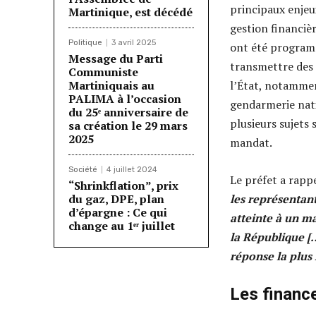
principaux enjeux
Martinique, est décédé
gestion financiè
Politique
3 avril 2025
ont été programm
Message du Parti
transmettre des
Communiste
Martiniquais au
l’État, notamme
PALIMA à l’occasion
gendarmerie nati
du 25ᵉ anniversaire de
plusieurs sujets
sa création le 29 mars
2025
mandat.
Société
4 juillet 2024
Le préfet a rappe
“Shrinkflation”, prix
du gaz, DPE, plan
les représentant
d’épargne : Ce qui
atteinte à un ma
change au 1ᵉʳ juillet
la République […
réponse la plus 
Les financ