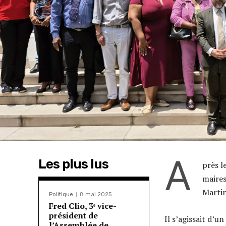
A
Les plus lus
près l
maires
Martin
Politique
8 mai 2025
Fred Clio, 3ᵉ vice-
président de
Il s’agissait d’u
l’Assemblée de