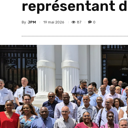
représentant de
By
JPM
87
0
19 mai 2026