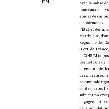
JPM
Avec la baisse d
nouveaux maires 
études de cas ont
de paiement ou e
l’État et des fin
Martinique, d’au
Régionale des C
(Fort-de-France,
le CORUM impose
permettant de mi
et comptable, le
des investissemen
communale rigou
contrepartie, l’
subvention excep
engagements cont
de la population