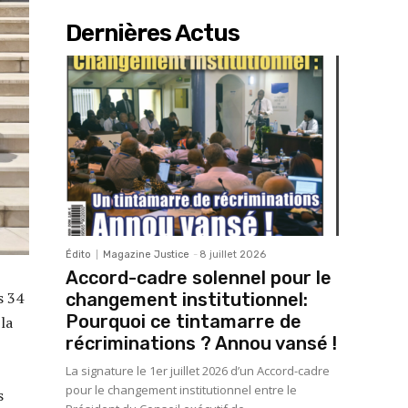
Dernières Actus
Édito
Magazine Justice
-
8 juillet 2026
Accord-cadre solennel pour le
s 34
changement institutionnel:
Pourquoi ce tintamarre de
la
récriminations ? Annou vansé !
La signature le 1er juillet 2026 d’un Accord-cadre
pour le changement institutionnel entre le
s