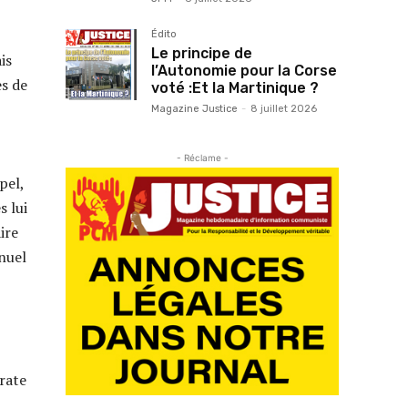
Édito
Le principe de
is
l’Autonomie pour la Corse
es de
voté :Et la Martinique ?
Magazine Justice
-
8 juillet 2026
- Réclame -
pel,
 lui
ire
nuel
rate