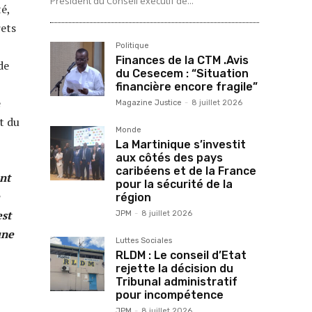
Président du Conseil exécutif de...
é,
rets
Politique
Finances de la CTM .Avis
de
du Cesecem : “Situation
financière encore fragile”
é
Magazine Justice
-
8 juillet 2026
t du
Monde
La Martinique s’investit
aux côtés des pays
caribéens et de la France
nt
pour la sécurité de la
région
est
JPM
-
8 juillet 2026
une
Luttes Sociales
RLDM : Le conseil d’Etat
rejette la décision du
Tribunal administratif
pour incompétence
JPM
-
8 juillet 2026