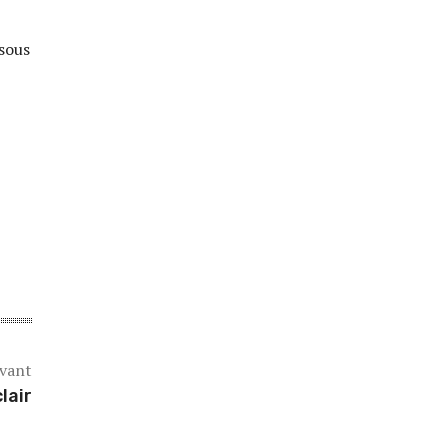
 sous
ivant
lair