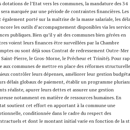
es dotations de l’Etat vers les communes, la mandature des 34
sera marquée par une période de contraintes financières. Les
 également porté sur la maîtrise de la masse salariale, les déla
ncore les outils d’accompagnement disponibles via les servic
ances publiques. Bien qu’il y ait des communes bien gérées en
tres voient leurs finances être surveillées par la Chambre
omptes ou sont déjà sous Contrat de redressement Outre-Mer
 Saint-Pierre, le Gros-Morne, le Prêcheur et Trinité). Pour rap
 aux communes de mettre en place des réformes structurelles
eux contrôler leurs dépenses, améliorer leur gestion budgéta
urs délais globaux de paiement, établir un programme plurian
ts réaliste, apurer leurs dettes et assurer une gestion
reuse notamment en matière de ressources humaines. En
État soutient cet effort en apportant à la commune une
tionnelle, conditionnée dans le cadre du respect des
ractuels et dont le montant initial varie en fonction de la st
.