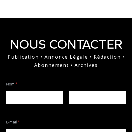
NOUS CONTACTER
Publication • Annonce Légale • Rédaction •
Abonnement • Archives
Nom
*
Prénom
Nom
N
E-mail
*
o
m