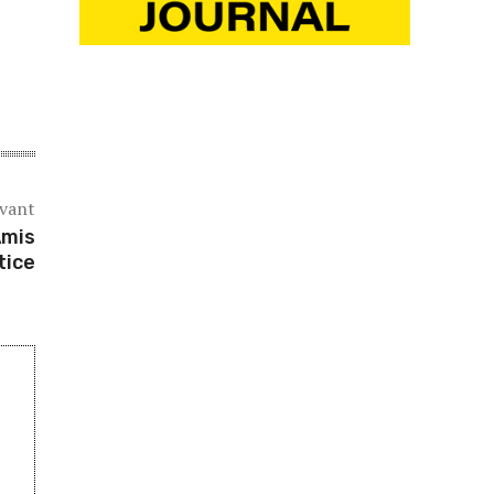
ivant
Amis
tice