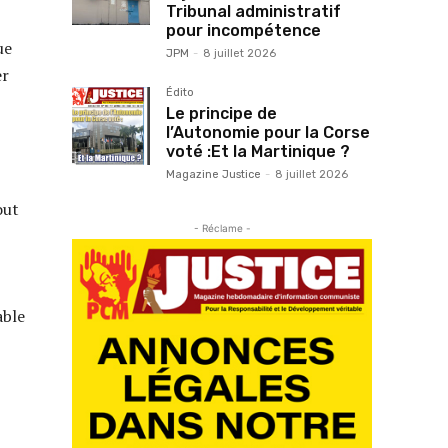
Tribunal administratif
pour incompétence
ue
JPM
-
8 juillet 2026
er
Édito
Le principe de
l’Autonomie pour la Corse
voté :Et la Martinique ?
Magazine Justice
-
8 juillet 2026
out
- Réclame -
able