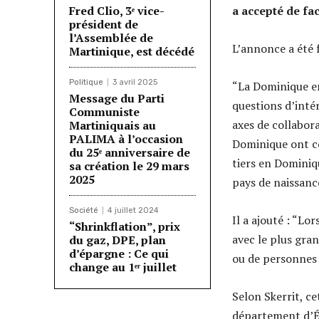
Fred Clio, 3ᵉ vice-
a accepté de fac
président de
l’Assemblée de
L’annonce a été 
Martinique, est décédé
Politique
3 avril 2025
“La Dominique en
Message du Parti
questions d’inté
Communiste
axes de collabor
Martiniquais au
PALIMA à l’occasion
Dominique ont co
du 25ᵉ anniversaire de
tiers en Dominiq
sa création le 29 mars
2025
pays de naissance
Société
4 juillet 2024
Il a ajouté : “Lo
“Shrinkflation”, prix
avec le plus gran
du gaz, DPE, plan
d’épargne : Ce qui
ou de personnes 
change au 1ᵉʳ juillet
Selon Skerrit, ce
département d’É