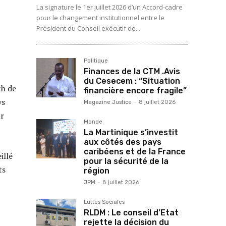
La signature le 1er juillet 2026 d’un Accord-cadre
pour le changement institutionnel entre le
Président du Conseil exécutif de...
Politique
Finances de la CTM .Avis
du Cesecem : “Situation
th de
financière encore fragile”
ys
Magazine Justice
-
8 juillet 2026
ur
Monde
La Martinique s’investit
aux côtés des pays
caribéens et de la France
illé
pour la sécurité de la
ts
région
JPM
-
8 juillet 2026
Luttes Sociales
RLDM : Le conseil d’Etat
rejette la décision du