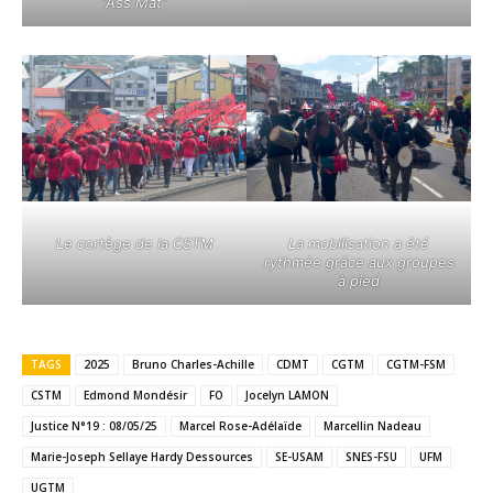
“Ass Mat”
La mobilisation a été
Le cortège de la CSTM
rythmée grâce aux groupes
à pied
TAGS
2025
Bruno Charles-Achille
CDMT
CGTM
CGTM-FSM
CSTM
Edmond Mondésir
FO
Jocelyn LAMON
Justice N°19 : 08/05/25
Marcel Rose-Adélaïde
Marcellin Nadeau
Marie-Joseph Sellaye Hardy Dessources
SE-USAM
SNES-FSU
UFM
UGTM