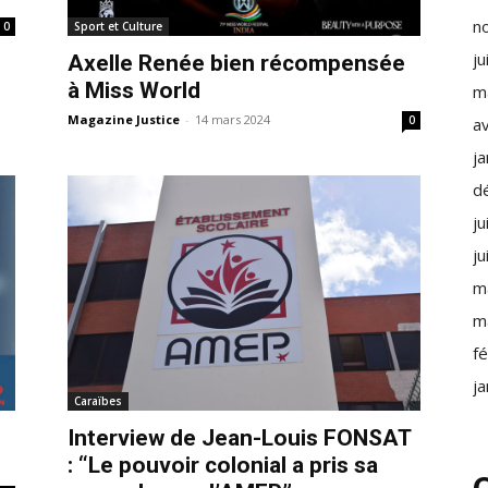
n
Sport et Culture
0
ju
Axelle Renée bien récompensée
à Miss World
m
Magazine Justice
-
14 mars 2024
0
av
j
d
ju
ju
m
m
f
j
Caraïbes
Interview de Jean-Louis FONSAT
: “Le pouvoir colonial a pris sa