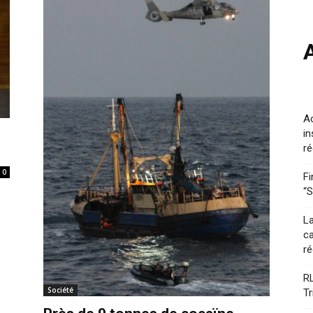
A
in
ré
0
Fi
“S
La
ca
ré
RL
Société
Tr