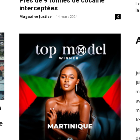
Près de 9 tonnes de cocaïne
Le
interceptées
la
Magazine Justice
-
14 mars 2024
0
ju
ju
m
av
s
m
f
e
j
d