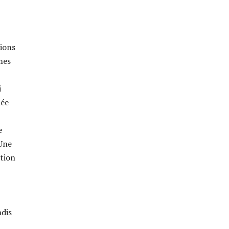
ions
mes
i
dée
e
 Une
tion
ndis