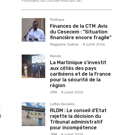
Président du Conseil exécutif de...
Politique
Finances de la CTM .Avis
du Cesecem : “Situation
financière encore fragile”
Magazine Justice
-
8 juillet 2026
Monde
La Martinique s’investit
aux côtés des pays
caribéens et de la France
pour la sécurité de la
région
JPM
-
8 juillet 2026
Luttes Sociales
RLDM : Le conseil d’Etat
rejette la décision du
Tribunal administratif
pour incompétence
JPM
-
8 juillet 2026