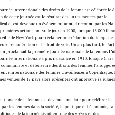
Journée internationale des droits de la femme est célébrée le 8
on de cette journée est le résultat des luttes menées par le
cal et est devenue un événement annuel reconnu par les Nat
 premières actions ont vu le jour en 1908, lorsque 15 000 fem
la ville de New York pour réclamer une réduction du temps de
leure rémunération et le droit de vote. Un an plus tard, le Part
cain proclamait la première Journée nationale de la femme. L’i
journée internationale a pris naissance en 1910, lorsque Clara
e communiste et défenseure des droits des femmes l’a suggéré
rence internationale des femmes travailleuses à Copenhague.
es venues de 17 pays alors présentes ont approuvé sa sugges
nationale de la femme est devenue une date pour célébrer le
par les femmes dans la société, la politique et l’économie, ta
olitiques de la journée signifient que des grèves et des