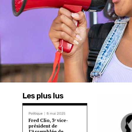
Les plus lus
Politique
8 mai 2025
Fred Clio, 3ᵉ vice-
président de
l’Assemblée de