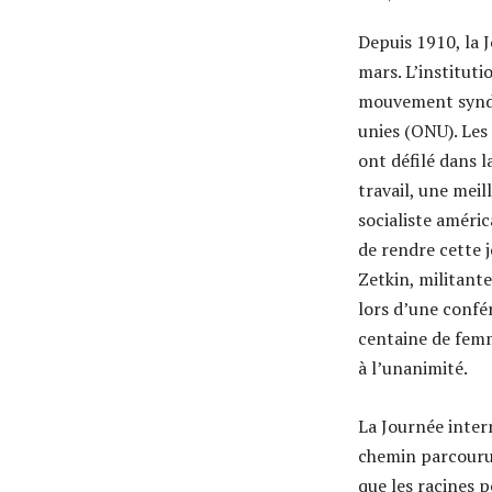
Depuis 1910, la 
mars. L’instituti
mouvement syndi
unies (ONU). Les
ont défilé dans 
travail, une meil
socialiste améri
de rendre cette 
Zetkin, militant
lors d’une confé
centaine de femm
à l’unanimité.
La Journée inter
chemin parcouru 
que les racines p