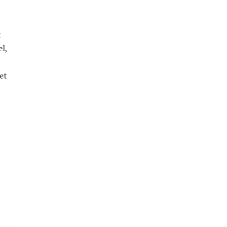
t
l,
et