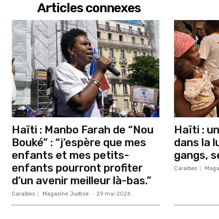
Articles connexes
Haïti : Manbo Farah de “Nou
Haïti : u
Bouké” : “j’espère que mes
dans la l
enfants et mes petits-
gangs, s
enfants pourront profiter
Caraïbes
Maga
d’un avenir meilleur là-bas.”
Caraïbes
Magazine Justice
-
29 mai 2026