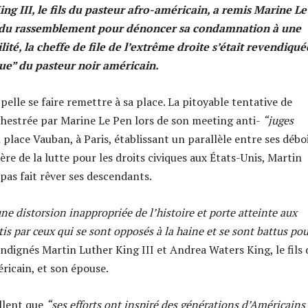
ng III, le fils du pasteur afro-américain, a remis Marine L
s du rassemblement pour dénoncer sa condamnation à une
ilité, la cheffe de file de l’extrême droite s’était revendiqu
ue” du pasteur noir américain.
pelle se faire remettre à sa place. La pitoyable tentative de
hestrée par Marine Le Pen lors de son meeting anti-
“juges
il place Vauban, à Paris, établissant un parallèle entre ses débo
 père de la lutte pour les droits civiques aux États-Unis, Martin
 pas fait rêver ses descendants.
ne distorsion inappropriée de l’histoire et porte atteinte aux
tis par ceux qui se sont opposés à la haine et se sont battus pou
 indignés Martin Luther King III et Andrea Waters King, le fils 
ricain, et son épouse.
llent que
“ses efforts ont inspiré des générations d’Américains 