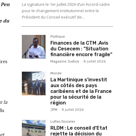
e Pen
La signature le 1er juillet 2026 d’un Accord-cadre
pour le changement institutionnel entre le
Président du Conseil exécutif de...
ée du
Politique
Finances de la CTM .Avis
du Cesecem : “Situation
financière encore fragile”
ires
Magazine Justice
-
8 juillet 2026
Monde
La Martinique s’investit
aux côtés des pays
caribéens et de la France
pour la sécurité de la
r la
région
du
JPM
-
8 juillet 2026
Luttes Sociales
RLDM : Le conseil d’Etat
rejette la décision du
et