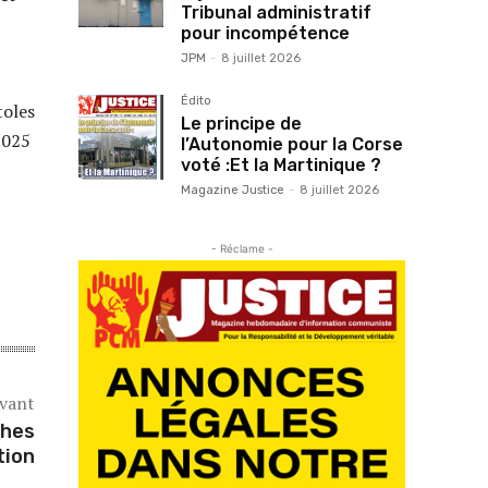
Tribunal administratif
pour incompétence
JPM
-
8 juillet 2026
Édito
toles
Le principe de
 2025
l’Autonomie pour la Corse
voté :Et la Martinique ?
Magazine Justice
-
8 juillet 2026
- Réclame -
ivant
ches
tion