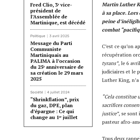
Martin Luther Ki
Fred Clio, 3ᵉ vice-
président de
à sa place. Lor
l’Assemblée de
peine d’inéligib
Martinique, est décédé
combat “pacifiq
Politique
3 avril 2025
Message du Parti
C’est ce qu’on ap
Communiste
récupération orc
Martiniquais au
PALIMA à l’occasion
tyrans”
, le 6 avr
du 25ᵉ anniversaire de
judiciaires et le
sa création le 29 mars
2025
Luther King, n’a
Société
4 juillet 2024
“Cela constitue u
“Shrinkflation”, prix
sacrifices consen
du gaz, DPE, plan
d’épargne : Ce qui
justice”
, se sont
change au 1ᵉʳ juillet
pasteur afro-amé
Tous deux rappe