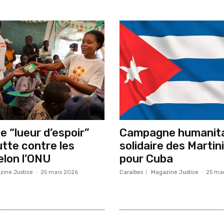
ne “lueur d’espoir”
Campagne humanita
utte contre les
solidaire des Martin
elon l’ONU
pour Cuba
zine Justice
-
25 mars 2026
Caraïbes
Magazine Justice
-
25 ma