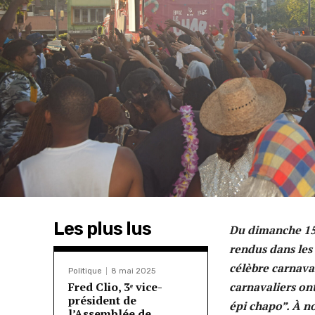
Les plus lus
Du dimanche 15 
rendus dans les 
célèbre carnaval
Politique
8 mai 2025
Fred Clio, 3ᵉ vice-
carnavaliers ont
président de
épi chapo”. À no
l’Assemblée de