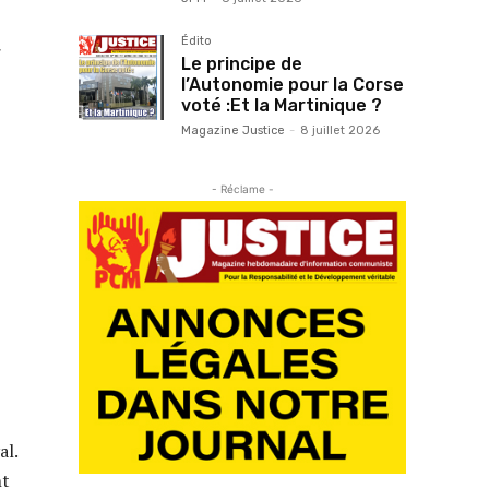
Édito
r
Le principe de
l’Autonomie pour la Corse
voté :Et la Martinique ?
Magazine Justice
-
8 juillet 2026
- Réclame -
al.
nt