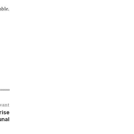
ble.
ivant
rise
unal