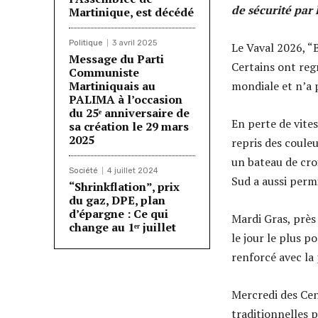
de sécurité par 
Martinique, est décédé
Politique
3 avril 2025
Le Vaval 2026, “B
Message du Parti
Certains ont regr
Communiste
Martiniquais au
mondiale et n’a 
PALIMA à l’occasion
du 25ᵉ anniversaire de
En perte de vites
sa création le 29 mars
2025
repris des coule
un bateau de croi
Société
4 juillet 2024
Sud a aussi permi
“Shrinkflation”, prix
du gaz, DPE, plan
d’épargne : Ce qui
Mardi Gras, près
change au 1ᵉʳ juillet
le jour le plus p
renforcé avec la
Mercredi des Cend
traditionnelles p