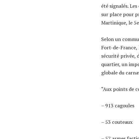
été signalés. Les
sur place pour p
Martinique, le 5e
Selon un communi
Fort-de-France, 
sécurité privée, 
quartier, un impo
globale du carna
“Aux points de co
– 913 cagoules
– 53 couteaux
– 57 armes facti