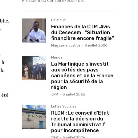
Président du Conseil exécutif de...
blic.
Politique
Finances de la CTM .Avis
e
du Cesecem : “Situation
financière encore fragile”
Magazine Justice
-
8 juillet 2026
a
Monde
 à
La Martinique s’investit
aux côtés des pays
 du
caribéens et de la France
pour la sécurité de la
région
 été
JPM
-
8 juillet 2026
Luttes Sociales
RLDM : Le conseil d’Etat
rejette la décision du
Tribunal administratif
pour incompétence
JPM
-
8 juillet 2026