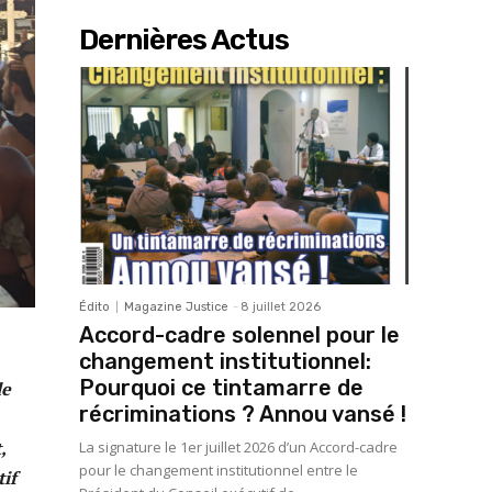
Dernières Actus
Édito
Magazine Justice
-
8 juillet 2026
Accord-cadre solennel pour le
changement institutionnel:
Pourquoi ce tintamarre de
le
récriminations ? Annou vansé !
,
La signature le 1er juillet 2026 d’un Accord-cadre
pour le changement institutionnel entre le
if