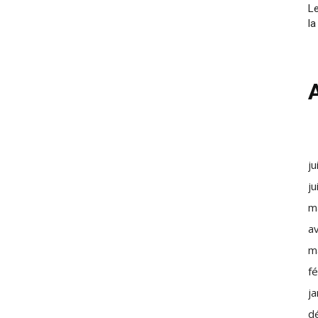
Le
la
ju
ju
m
av
m
f
j
d