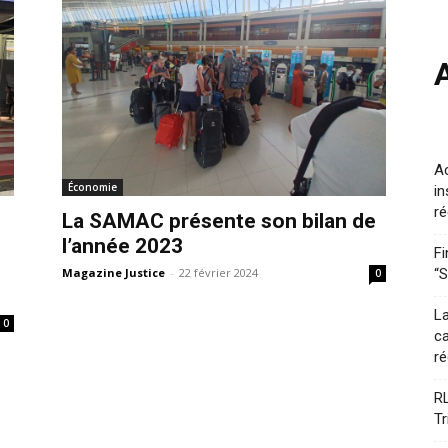
A
Économie
in
ré
La SAMAC présente son bilan de
l’année 2023
Fi
Magazine Justice
-
22 février 2024
“S
0
La
0
ca
ré
RL
Tr