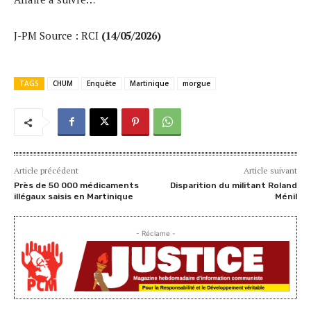
J-PM Source : RCI
(14/05/2026)
TAGS
CHUM
Enquête
Martinique
morgue
Article précédent
Article suivant
Près de 50 000 médicaments
Disparition du militant Roland
illégaux saisis en Martinique
Ménil
- Réclame -