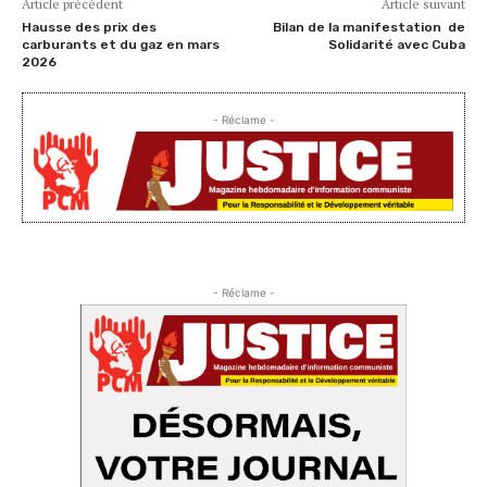
Article précédent
Article suivant
Hausse des prix des
Bilan de la manifestation de
carburants et du gaz en mars
Solidarité avec Cuba
2026
- Réclame -
- Réclame -