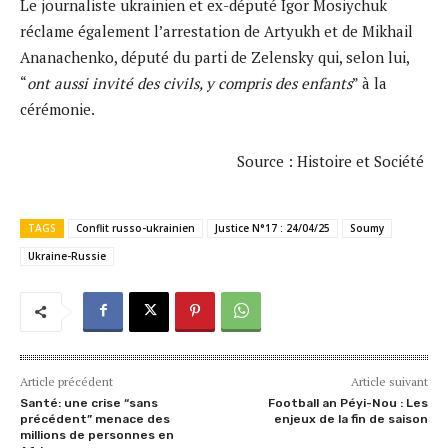
Le journaliste ukrainien et ex-député Igor Mosiychuk
réclame également l’arrestation de Artyukh et de Mikhail
Ananachenko, député du parti de Zelensky qui, selon lui,
“
ont aussi invité des civils, y compris des enfants
” à la
cérémonie.
Source : Histoire et Société
TAGS
Conflit russo-ukrainien
Justice N°17 : 24/04/25
Soumy
Ukraine-Russie
Article précédent
Article suivant
Santé: une crise “sans
Football an Péyi-Nou : Les
précédent” menace des
enjeux de la fin de saison
millions de personnes en