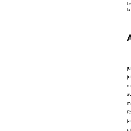
Le
la
ju
ju
m
av
m
f
j
d