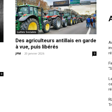
Luttes Sociales
Des agriculteurs antillais en garde
A
à vue, puis libérés
in
ré
JPM
-
20 janvier 2026
0
Fi
“S
0
La
ca
ré
RL
Tr